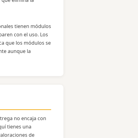
 que elimina la
ionales tienen módulos
paren con el uso. Los
ca que los módulos se
ente aunque la
ntrega no encaja con
uí tienes una
valoraciones de