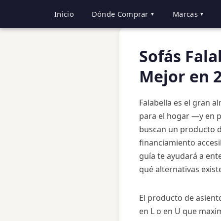
Inicio
Dónde Comprar
Marcas
▼
▼
Sofás Fala
Mejor en 
Falabella es el gran 
para el hogar —y en p
buscan un producto de
financiamiento accesi
guía te ayudará a ent
qué alternativas exis
El producto de asiento
en L o en U que maxim