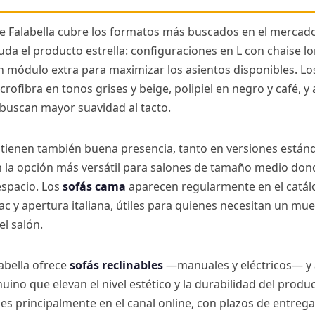
de Falabella cubre los formatos más buscados en el mercad
uda el producto estrella: configuraciones en L con chaise l
n módulo extra para maximizar los asientos disponibles. L
crofibra en tonos grises y beige, polipiel en negro y café, 
 buscan mayor suavidad al tacto.
tienen también buena presencia, tanto en versiones están
n la opción más versátil para salones de tamaño medio dond
spacio. Los
sofás cama
aparecen regularmente en el catál
ac y apertura italiana, útiles para quienes necesitan un mue
el salón.
abella ofrece
sofás reclinables
—manuales y eléctricos— y
uino que elevan el nivel estético y la durabilidad del prod
les principalmente en el canal online, con plazos de entrega