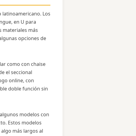
o latinoamericano. Los
ongue, en U para
os materiales más
y algunas opciones de
dar como con chaise
e el seccional
ogo online, con
ble doble función sin
 algunos modelos con
ucto. Estos modelos
 algo más largos al