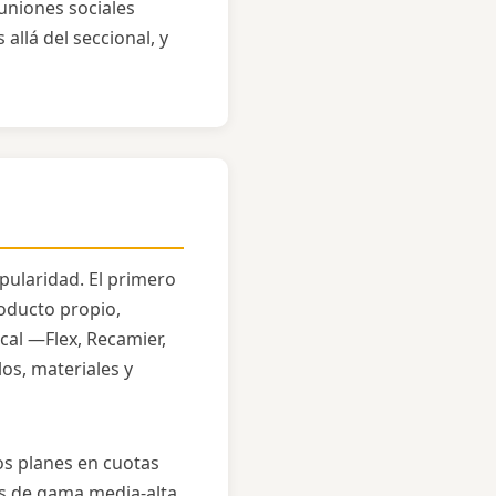
uniones sociales
allá del seccional, y
pularidad. El primero
oducto propio,
al —Flex, Recamier,
os, materiales y
Los planes en cuotas
ás de gama media-alta